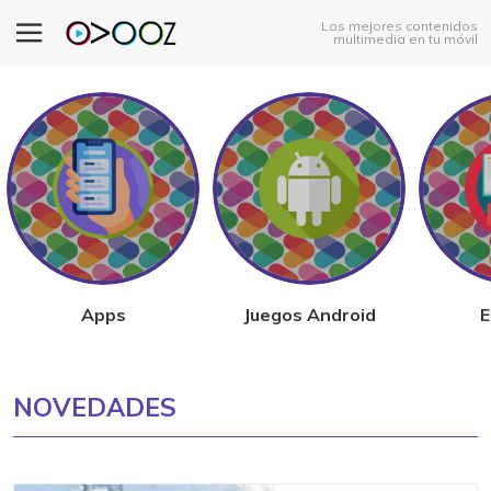
Los mejores contenidos
multimedia en tu móvil
Apps
Juegos Android
E
NOVEDADES