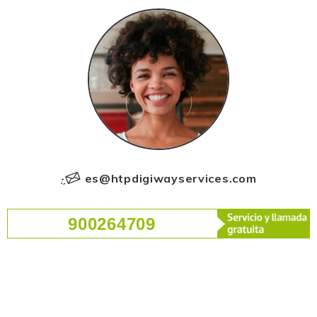
es@htpdigiwayservices.com
900264709