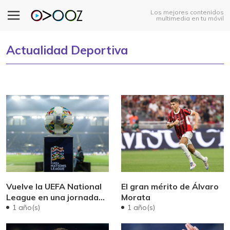
Los mejores contenidos
multimedia en tu móvil
Actualidad Deportiva
Vuelve la UEFA National
El gran mérito de Álvaro
League en una jornada
Morata
llena de emociones
1 año(s)
1 año(s)