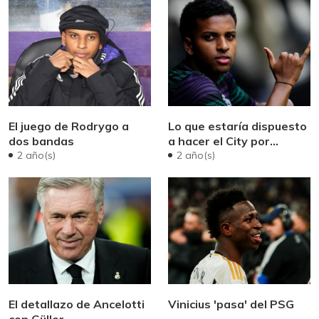
El juego de Rodrygo a
Lo que estaría dispuesto
dos bandas
a hacer el City por
Rodrygo
2 año(s)
2 año(s)
El detallazo de Ancelotti
Vinicius 'pasa' del PSG