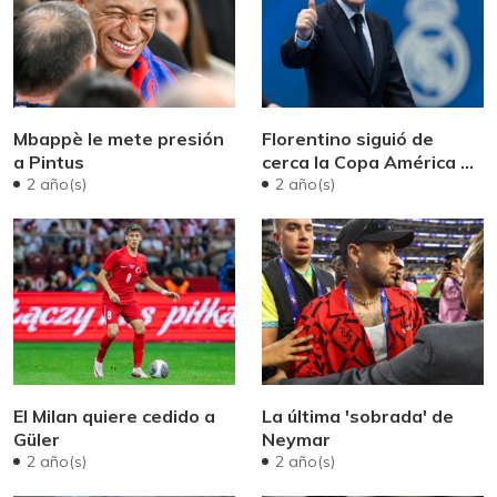
Mbappè le mete presión
Florentino siguió de
a Pintus
cerca la Copa América de
Vinicius
2 año(s)
2 año(s)
El Milan quiere cedido a
La última 'sobrada' de
Güler
Neymar
2 año(s)
2 año(s)