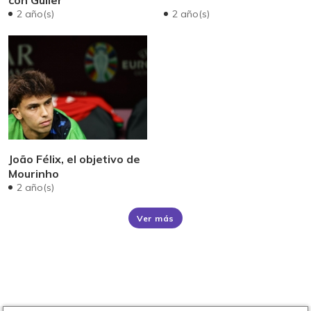
con Güller
2 año(s)
2 año(s)
João Félix, el objetivo de
Mourinho
2 año(s)
Ver más