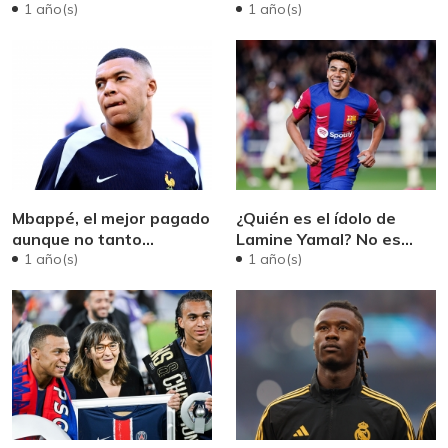
temporada
1 año(s)
1 año(s)
Mbappé, el mejor pagado
¿Quién es el ídolo de
aunque no tanto...
Lamine Yamal? No es
Messi...a
1 año(s)
1 año(s)