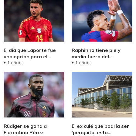
El día que Laporte fue
Raphinha tiene pie y
una opción para el
medio fuera del
Madrid
Barcelona
1 año(s)
1 año(s)
Rüdiger se gana a
El ex culé que podría ser
Florentino Pérez
'periquito' esta