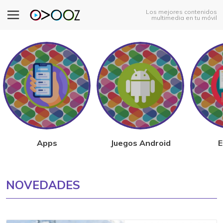
Los mejores contenidos
multimedia en tu móvil
Apps
Juegos Android
E
NOVEDADES