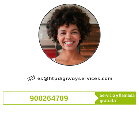
es@htpdigiwayservices.com
900264709