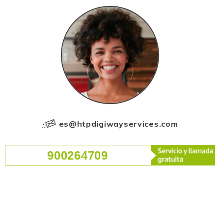
es@htpdigiwayservices.com
900264709