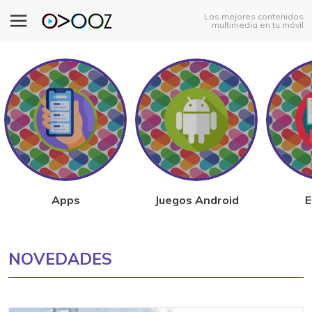
Los mejores contenidos
multimedia en tu móvil
Apps
Juegos Android
E
NOVEDADES