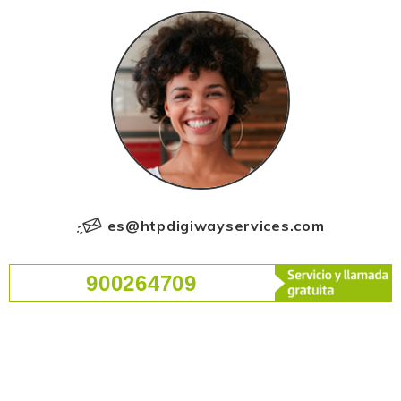
es@htpdigiwayservices.com
900264709