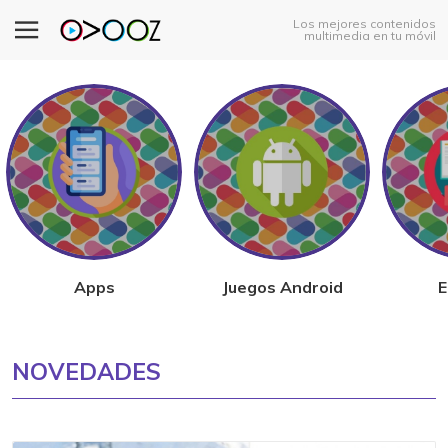
Los mejores contenidos
multimedia en tu móvil
Apps
Juegos Android
E
NOVEDADES