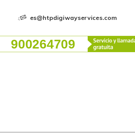
es@htpdigiwayservices.com
900264709