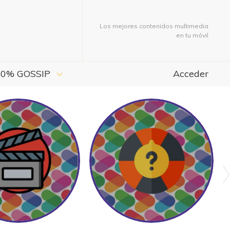
Los mejores contenidos multimedia
en tu móvil
00% GOSSIP
Acceder