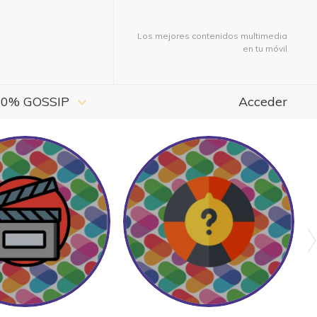
Los mejores contenidos multimedia
en tu móvil
00% GOSSIP
Acceder