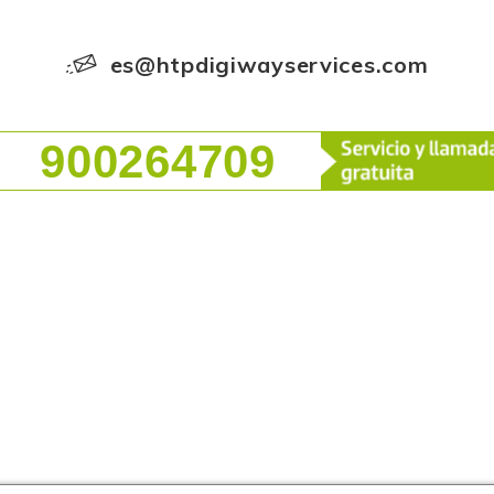
es@htpdigiwayservices.com
900264709