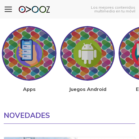
Los mejores contenidos
multimedia en tu móvil
Apps
Juegos Android
E
NOVEDADES