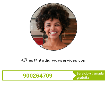
es@htpdigiwayservices.com
900264709