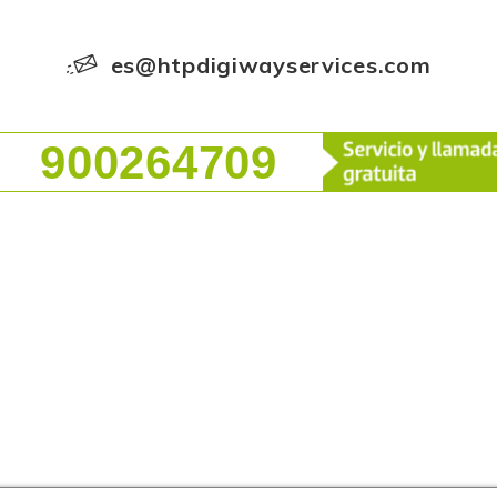
es@htpdigiwayservices.com
900264709