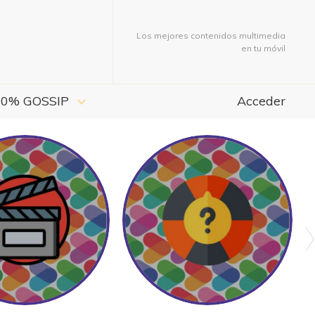
Los mejores contenidos multimedia
en tu móvil
00% GOSSIP
Acceder