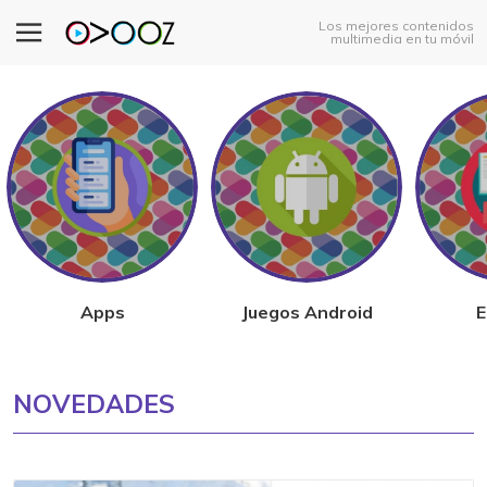
Los mejores contenidos
multimedia en tu móvil
Apps
Juegos Android
E
NOVEDADES