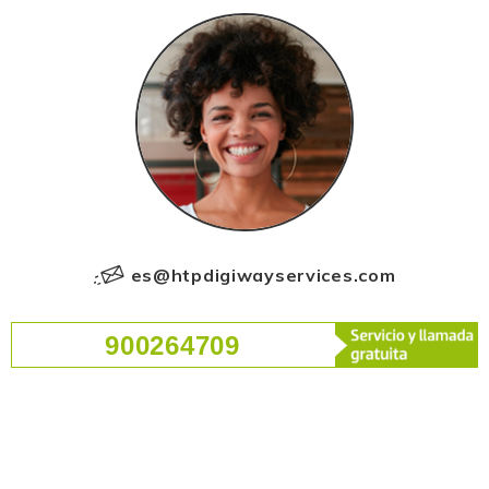
es@htpdigiwayservices.com
900264709